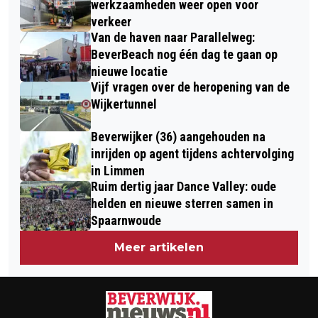
ELDERS ONDERGEBRACHT
werkzaamheden weer open voor
verkeer
Van de haven naar Parallelweg:
BeverBeach nog één dag te gaan op
nieuwe locatie
Vijf vragen over de heropening van de
Wijkertunnel
Beverwijker (36) aangehouden na
inrijden op agent tijdens achtervolging
in Limmen
Ruim dertig jaar Dance Valley: oude
helden en nieuwe sterren samen in
Spaarnwoude
Meer artikelen