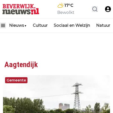
17
°C
Bewolkt
Nieuws
Cultuur
Sociaal en Welzijn
Natuur
▼
Aagtendijk
Gemeente