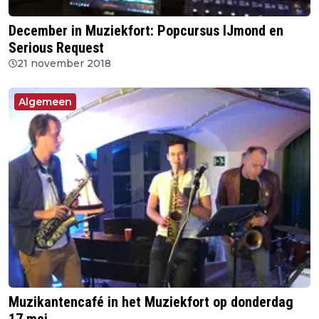
December in Muziekfort: Popcursus IJmond en
Serious Request
21 november 2018
Algemeen
Muzikantencafé in het Muziekfort op donderdag