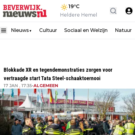
19
°C
Heldere Hemel
Nieuws
Cultuur
Sociaal en Welzijn
Natuur
▼
Blokkade XR en tegendemonstraties zorgen voor
vertraagde start Tata Steel-schaaktoernooi
17 JAN , 17:35
•
ALGEMEEN