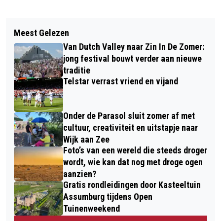
Vorig artikel
Volgend artikel
FLINKE ROOKONTWIKKELING BIJ
Meest Gelezen
ANISH GIRI BEGINT TATA STEEL
SCHOORSTEENBRAND IN WOONWIJK
Van Dutch Valley naar Zin In De Zomer:
CHESS MET NEDERLAAG
HEEMSKERK
jong festival bouwt verder aan nieuwe
traditie
Telstar verrast vriend en vijand
Onder de Parasol sluit zomer af met
cultuur, creativiteit en uitstapje naar
Wijk aan Zee
Foto’s van een wereld die steeds droger
wordt, wie kan dat nog met droge ogen
aanzien?
Gratis rondleidingen door Kasteeltuin
Assumburg tijdens Open
Tuinenweekend