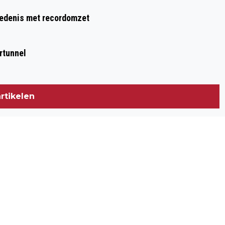
hiedenis met recordomzet
rtunnel
rtikelen