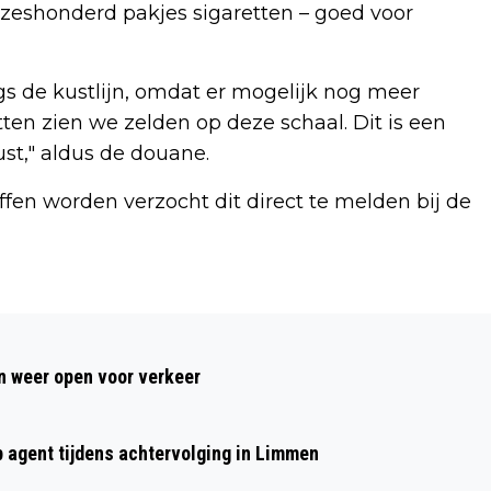
 zeshonderd pakjes sigaretten – goed voor
s de kustlijn, omdat er mogelijk nog meer
tten zien we zelden op deze schaal. Dit is een
st," aldus de douane.
fen worden verzocht dit direct te melden bij de
Volgend artikel
BRAND IN VOORMALIG POPPODIUM AAN
 weer open voor verkeer
HOFLANDERWEG IN BEVERWIJK
p agent tijdens achtervolging in Limmen