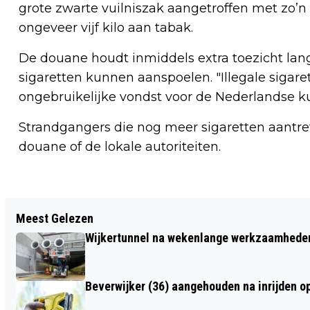
grote zwarte vuilniszak aangetroffen met zo’n
ongeveer vijf kilo aan tabak.
De douane houdt inmiddels extra toezicht lang
sigaretten kunnen aanspoelen. "Illegale sigare
ongebruikelijke vondst voor de Nederlandse ku
Strandgangers die nog meer sigaretten aantref
douane of de lokale autoriteiten.
Vorig artikel
Meest Gelezen
TELSTAR WINT VISSERIJTOERNOOI
Wijkertunnel na wekenlange werkzaamheden
DOOR ZEGES OP KONINKLIJKE HFC EN
KATWIJK
Beverwijker (36) aangehouden na inrijden o