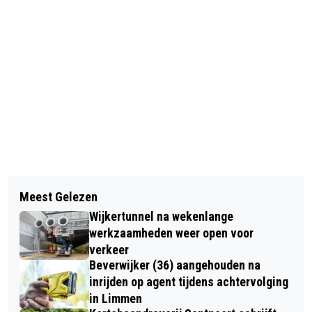
Vorig artikel
Volgend artikel
GROTE FLATBRAND IN HEEMSKERK:
Meest Gelezen
BEVERWIJK KIEST ONTWERP VOOR
72 WONINGEN ONTRUIMD, NIEMAND
Wijkertunnel na wekenlange
NIEUW CARILLON OP STATIONSPLEIN
GEWOND
werkzaamheden weer open voor
verkeer
Beverwijker (36) aangehouden na
inrijden op agent tijdens achtervolging
in Limmen