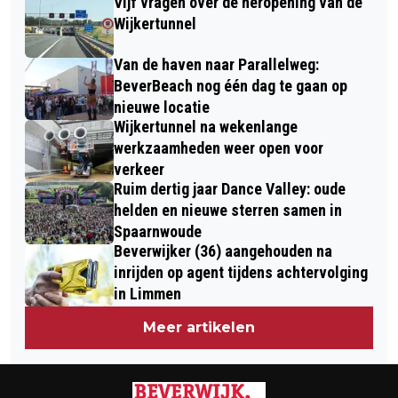
Vijf vragen over de heropening van de
AANRIJDING IN BEVERWIJK
KORTEBAANDRAVERIJ IN
Wijkertunnel
SANTPOORT-NOORD; RECORDOMZET
Van de haven naar Parallelweg:
TOTALISATOR
BeverBeach nog één dag te gaan op
nieuwe locatie
Wijkertunnel na wekenlange
werkzaamheden weer open voor
verkeer
Ruim dertig jaar Dance Valley: oude
helden en nieuwe sterren samen in
Spaarnwoude
Beverwijker (36) aangehouden na
inrijden op agent tijdens achtervolging
in Limmen
Meer artikelen