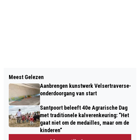
Vorig artikel
Volgend artikel
ZEER GIFTIG GAS VRIJGEKOMEN BIJ
Meest Gelezen
STEEDS MINDER AUTO-INBRAKEN IN
TOTALENERGIES IN BEVERWIJK;
Aanbrengen kunstwerk Velsertraverse-
DE IJMOND; VOORAL HEEMSKERK EN
FABRIEK ONTRUIMD
onderdoorgang van start
BEVERWIJK NIET POPULAIR BIJ
Santpoort beleeft 40e Agrarische Dag
AUTOKRAKERS
met traditionele kalverenkeuring: “Het
gaat niet om de medailles, maar om de
kinderen”