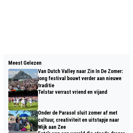
Vorig artikel
Volgend artikel
VERMISTE EN GEVONDEN DIEREN
Meest Gelezen
HERFSTMARKT ÉN RONDLEIDING BIJ
DIERENAMBULANCE KENNEMERLAND
Van Dutch Valley naar Zin In De Zomer:
KASTEELTUIN ASSUMBURG
EN AMIVEDI 30/9/2024
jong festival bouwt verder aan nieuwe
traditie
Telstar verrast vriend en vijand
Onder de Parasol sluit zomer af met
cultuur, creativiteit en uitstapje naar
Wijk aan Zee