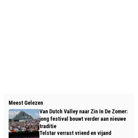
Vorig artikel
Volgend artikel
SNEEUW EN GLADHEID ZORGEN VOOR
Meest Gelezen
JORDEN VAN FOREEST RAAKT
FORSE VERTRAGINGEN, LANGE FILE
Van Dutch Valley naar Zin In De Zomer:
ACHTEROP BIJ ABDOESATTOROV IN
OP A9
jong festival bouwt verder aan nieuwe
TATA STEEL CHESS
traditie
Telstar verrast vriend en vijand