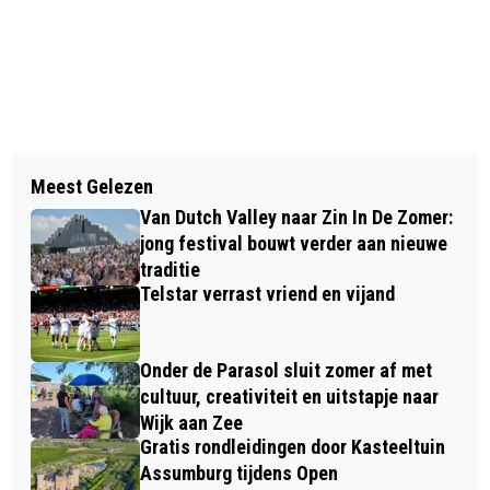
Vorig artikel
Volgend artikel
COLLEGE BEVERWIJK STEMT IN MET
Meest Gelezen
NIEUWE LOCATIE VOOR
GEBIEDSVISIE BAZAARSTAD
Van Dutch Valley naar Zin In De Zomer:
VOEDSELBANK IJMOND NOORD
jong festival bouwt verder aan nieuwe
traditie
Telstar verrast vriend en vijand
Onder de Parasol sluit zomer af met
cultuur, creativiteit en uitstapje naar
Wijk aan Zee
Gratis rondleidingen door Kasteeltuin
Assumburg tijdens Open