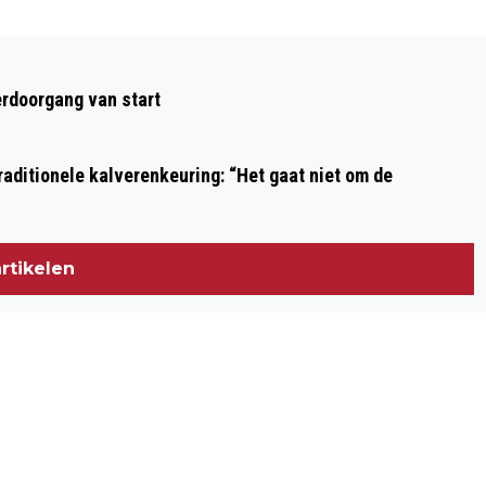
Volgend artikel
GROOTSTE PARTIJ BEVERWIJK
rdoorgang van start
BUITENSPEL: ONDERHANDELINGEN
ZONDER SAMEN LOKAAL IN VOLLE
aditionele kalverenkeuring: “Het gaat niet om de
GANG
rtikelen