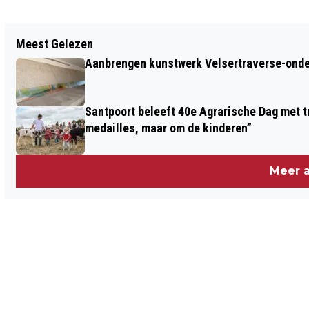
Vorig artikel
Meest Gelezen
“OLD-TIMER TRACTOREN TRAKTEREN
Aanbrengen kunstwerk Velsertraverse-onde
BOLLENSTREEK OP UNIEKE
LANDBOUWWERKTUIGEN” MOTTO:
Santpoort beleeft 40e Agrarische Dag met tr
TREKKER OP UIT!
medailles, maar om de kinderen”
Meer a