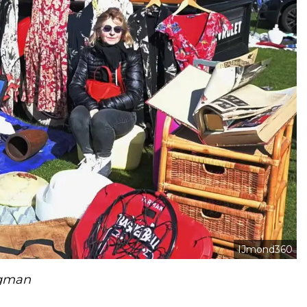
IJmond360
egman