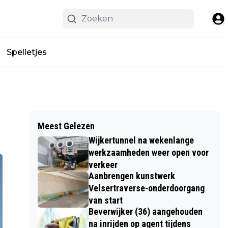
Spelletjes
Meest Gelezen
Wijkertunnel na wekenlange
werkzaamheden weer open voor
verkeer
Aanbrengen kunstwerk
Velsertraverse-onderdoorgang
van start
Beverwijker (36) aangehouden
na inrijden op agent tijdens