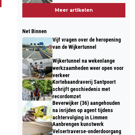
Meer artikelen
Net Binnen
Vijf vragen over de heropening
van de Wijkertunnel
Wijkertunnel na wekenlange
werkzaamheden weer open voor
verkeer
Kortebaandraverij Santpoort
schrijft geschiedenis met
recordomzet
Beverwijker (36) aangehouden
na inrijden op agent tijdens
achtervolging in Limmen
Aanbrengen kunstwerk
Velsertraverse-onderdoorgang