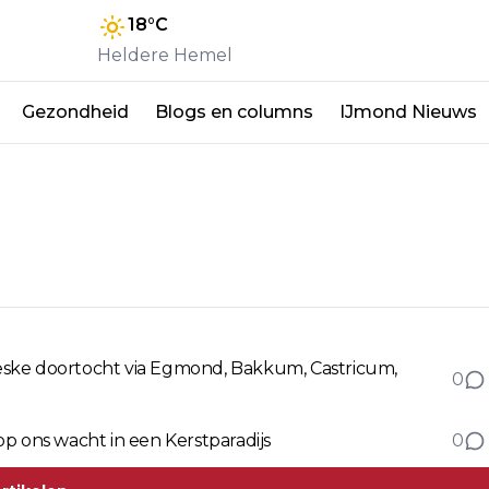
18
°C
Heldere Hemel
Gezondheid
Blogs en columns
IJmond Nieuws
oreske doortocht via Egmond, Bakkum, Castricum,
0
p ons wacht in een Kerstparadijs
0