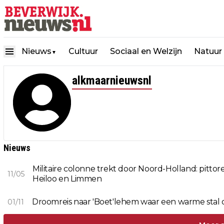
Nieuws
Cultuur
Sociaal en Welzijn
Natuur
▼
alkmaarnieuwsnl
Nieuws
Militaire colonne trekt door Noord-Holland: pitt
11/05
Heiloo en Limmen
Droomreis naar 'Boet'lehem waar een warme stal o
01/11