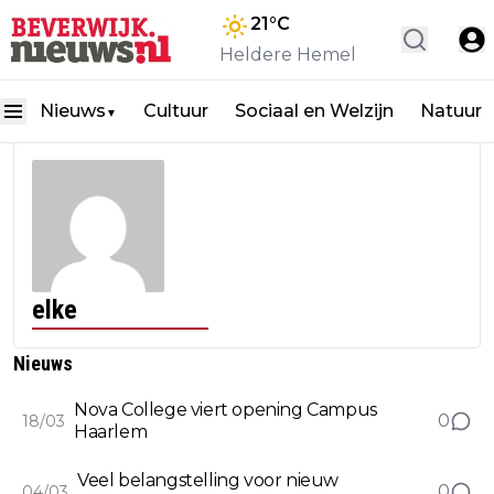
21
°C
Heldere Hemel
Nieuws
Cultuur
Sociaal en Welzijn
Natuur
▼
elke
Nieuws
Nova College viert opening Campus
0
18/03
Haarlem
Veel belangstelling voor nieuw
0
04/03