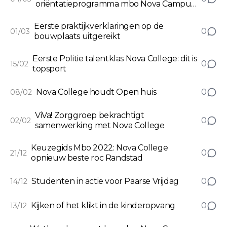
oriëntatieprogramma mbo Nova Campus
Haarlemmermeer
Eerste praktijkverklaringen op de
0
01/03
bouwplaats uitgereikt
Eerste Politie talentklas Nova College: dit is
0
15/02
topsport
Nova College houdt Open huis
0
08/02
ViVa! Zorggroep bekrachtigt
0
02/02
samenwerking met Nova College
Keuzegids Mbo 2022: Nova College
0
21/12
opnieuw beste roc Randstad
Studenten in actie voor Paarse Vrijdag
0
14/12
Kijken of het klikt in de kinderopvang
0
13/12