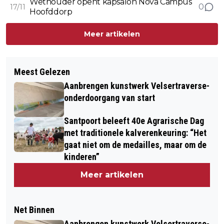
Wethouder opent kapsalon Nova Campus
0
17/11
Hoofddorp
Meer artikelen
Meest Gelezen
Aanbrengen kunstwerk Velsertraverse-
onderdoorgang van start
Santpoort beleeft 40e Agrarische Dag
met traditionele kalverenkeuring: “Het
gaat niet om de medailles, maar om de
kinderen”
Meer artikelen
Net Binnen
Aanbrengen kunstwerk Velsertraverse-