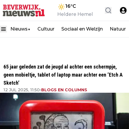
16
°C
Heldere Hemel
Nieuws
Cultuur
Sociaal en Welzijn
Natuur
▼
65 jaar geleden zat de jeugd al achter een schermpje,
geen mobieltje, tablet of laptop maar achter een ‘Etch A
Sketch’
12 JUL 2025, 11:50
•
BLOGS EN COLUMNS