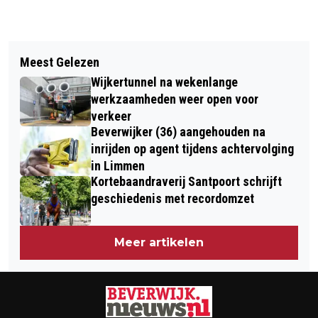
Vorig artikel
Volgend artikel
PINDA KEES BAANT WEG VOOR LEV'S
Meest Gelezen
VEERTIG JAAR NA LIVE AID: THE DAY
DOLFIJNTHERAPIE
Wijkertunnel na wekenlange
THE MUSIC CHANGED THE WORLD
werkzaamheden weer open voor
verkeer
Beverwijker (36) aangehouden na
inrijden op agent tijdens achtervolging
in Limmen
Kortebaandraverij Santpoort schrijft
geschiedenis met recordomzet
Meer artikelen