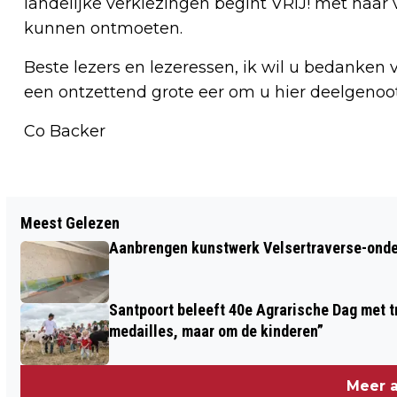
landelijke verkiezingen begint VRIJ! met haa
kunnen ontmoeten.
Beste lezers en lezeressen, ik wil u bedanken
een ontzettend grote eer om u hier deelgenoo
Co Backer
Vorig artikel
Meest Gelezen
REGIO STELT WONEN CENTRAAL IN
Aanbrengen kunstwerk Velsertraverse-onde
NIEUWE AANPAK VAN DAKLOOSHEID
Santpoort beleeft 40e Agrarische Dag met tr
medailles, maar om de kinderen”
Meer a