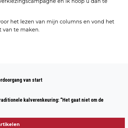
r verkiezingscampagne en ik hoop u dan te
 voor het lezen van mijn columns en vond het
t van te maken.
Volgend artikel
KICKBOKSER SEM KOSSEN TERUG VAN
rdoorgang van start
WEGGEWEEST TIJDENS RINGS
KICKBOKSGALA
aditionele kalverenkeuring: “Het gaat niet om de
rtikelen