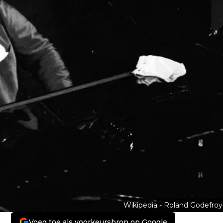
Wikipedia - Roland Godefroy
Voeg toe als voorkeursbron op Google