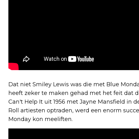
Dat niet Smiley Lewis was die met Blue Monda
heeft zeker te maken gehad met het feit dat de
Can't Help It uit 1956 met Jayne Mansfield in d
Roll artiesten optraden, werd een enorm succ
Monday kon meeliften.