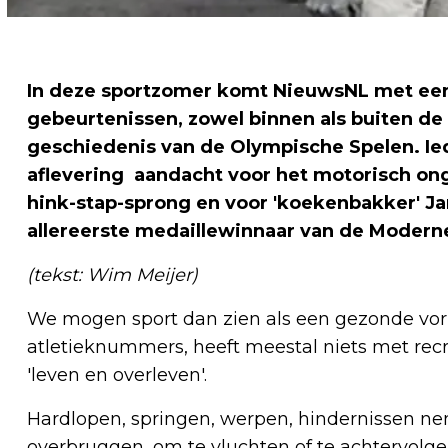
In deze sportzomer komt NieuwsNL met een 
gebeurtenissen, zowel binnen als buiten d
geschiedenis van de Olympische Spelen. Ie
aflevering aandacht voor het motorisch o
hink-stap-sprong en voor 'koekenbakker' Ja
allereerste medaillewinnaar van de Moder
(tekst: Wim Meijer)
We mogen sport dan zien als een gezonde vorm
atletieknummers, heeft meestal niets met recr
'leven en overleven'.
Hardlopen, springen, werpen, hindernissen ne
overbruggen, om te vluchten of te achtervolge