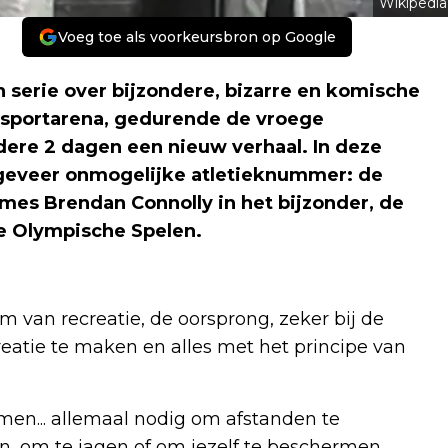
Wikipedia
Voeg toe als voorkeursbron op Google
serie over bijzondere, bizarre en komische
e sportarena, gedurende de vroege
dere 2 dagen een nieuw verhaal. In deze
ngeveer onmogelijke atletieknummer: de
mes Brendan Connolly in het bijzonder, de
ne Olympische Spelen.
 van recreatie, de oorsprong, zeker bij de
eatie te maken en alles met het principe van
men... allemaal nodig om afstanden te
n, om te jagen of om jezelf te beschermen.