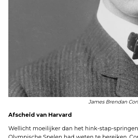
James Brendan Conno
Afscheid van Harvard
Wellicht moeilijker dan het hink-stap-springe
Olympische Spelen had weten te bereiken. Co