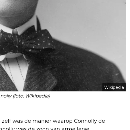
Wikipedia
lly (foto: Wikipedia)
n zelf was de manier waarop Connolly de
nnolly was de zoon van arme Ierse