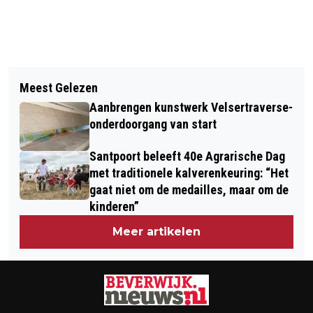
Vorig artikel
Volgend artikel
EXPOSITIE 'VROUWEN UIT AFRIKA’ IN
Meest Gelezen
GLITZ BIJ CAMILLE BEVERWIJK
HET KOETSHUIJS
Aanbrengen kunstwerk Velsertraverse-
onderdoorgang van start
Santpoort beleeft 40e Agrarische Dag
met traditionele kalverenkeuring: “Het
gaat niet om de medailles, maar om de
kinderen”
Meer artikelen