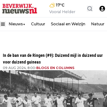
17
°C
Vooral Helder
Nieuws
Cultuur
Sociaal en Welzijn
Natuur
▼
In de ban van de Ringen (#9): Duizend mijl in duizend uur
voor duizend guineas
09 AUG 2024, 8:00
•
BLOGS EN COLUMNS