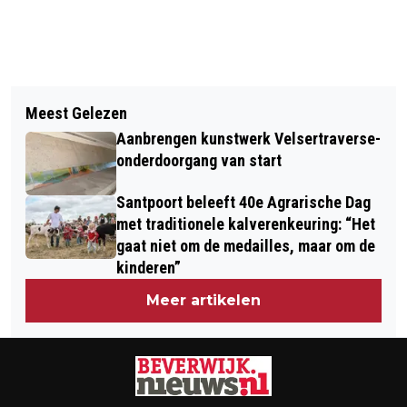
Vorig artikel
Volgend artikel
ONDERGRONDSE CONTAINER IN
Meest Gelezen
INBREKERS OP HETERDAAD BETRAPT,
BRAND, WATERWAGEN POMPT BAK
Aanbrengen kunstwerk Velsertraverse-
BUIT GEVONDEN IN ONDERBROEK
VOL WATER.
onderdoorgang van start
Santpoort beleeft 40e Agrarische Dag
met traditionele kalverenkeuring: “Het
gaat niet om de medailles, maar om de
kinderen”
Meer artikelen