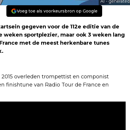
AI - generated
Voeg toe als voorkeursbron op Google
startsein gegeven voor de 112e editie van de
e weken sportplezier, maar ook 3 weken lang
 France met de meest herkenbare tunes
k.
 in 2015 overleden trompettist en componist
en finishtune van Radio Tour de France en