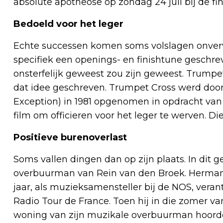
absolute apotheose op zondag 24 juli bij de f
Bedoeld voor het leger
Echte successen komen soms volslagen onverw
specifiek een openings- en finishtune geschr
onsterfelijk geweest zou zijn geweest. Trumpe
dat idee geschreven. Trumpet Cross werd door
Exception) in 1981 opgenomen in opdracht va
film om officieren voor het leger te werven. Di
Positieve burenoverlast
Soms vallen dingen dan op zijn plaats. In dit 
overbuurman van Rein van den Broek. Herman
jaar, als muzieksamensteller bij de NOS, vera
Radio Tour de France. Toen hij in die zomer v
woning van zijn muzikale overbuurman hoorde 