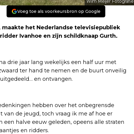
Wim Meijer Fotografie
Voeg toe als voorkeursbron op Google
1, maakte het Nederlandse televisiepubliek
ridder Ivanhoe en zijn schildknaap Gurth.
jna drie jaar lang wekelijks een half uur met
 zwaard ter hand te nemen en de buurt onveilig
n uitgedeeld… en ontvangen.
edenkingen hebben over het onbegrensde
an de jeugd, toch vraag ik me af hoe er
m een halve eeuw geleden, opeens alle straten
antjes en ridders.