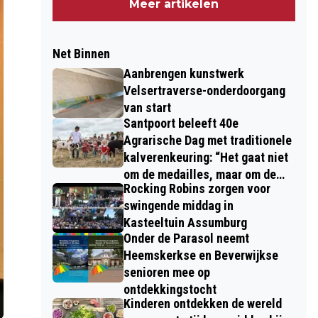
Meer artikelen
Net Binnen
Aanbrengen kunstwerk
Velsertraverse-onderdoorgang
van start
Santpoort beleeft 40e
Agrarische Dag met traditionele
kalverenkeuring: “Het gaat niet
om de medailles, maar om de
Rocking Robins zorgen voor
kinderen”
swingende middag in
Kasteeltuin Assumburg
Onder de Parasol neemt
Heemskerkse en Beverwijkse
senioren mee op
ontdekkingstocht
Kinderen ontdekken de wereld