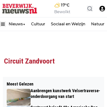
17
°C
Bewolkt
Nieuws
Cultuur
Sociaal en Welzijn
Natuur
▼
Circuit Zandvoort
Meest Gelezen
Aanbrengen kunstwerk Velsertraverse-
onderdoorgang van start