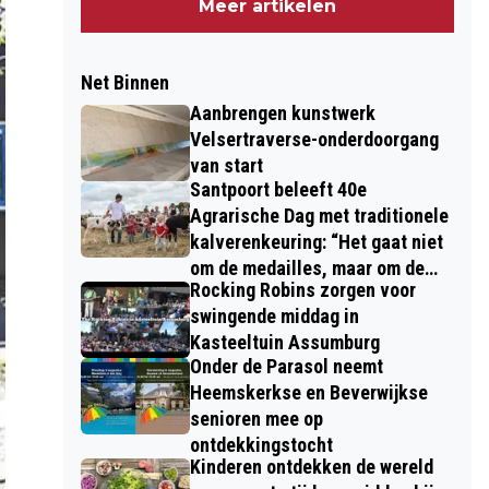
Meer artikelen
Net Binnen
Aanbrengen kunstwerk
Velsertraverse-onderdoorgang
van start
Santpoort beleeft 40e
Agrarische Dag met traditionele
kalverenkeuring: “Het gaat niet
om de medailles, maar om de
Rocking Robins zorgen voor
kinderen”
swingende middag in
Kasteeltuin Assumburg
Onder de Parasol neemt
Heemskerkse en Beverwijkse
senioren mee op
ontdekkingstocht
Kinderen ontdekken de wereld