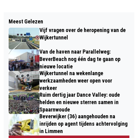
Vorig artikel
Volgend artikel
PLAN VOOR EEN LOOP – FIETSBRUG
Meest Gelezen
EEN TSUNAMI VAN BIER… IS DAT NOU
OVER SPOOR EN A22
Vijf vragen over de heropening van de
EEN RAMP OF EEN ZEGEN?
Wijkertunnel
Van de haven naar Parallelweg:
BeverBeach nog één dag te gaan op
nieuwe locatie
Wijkertunnel na wekenlange
werkzaamheden weer open voor
verkeer
Ruim dertig jaar Dance Valley: oude
helden en nieuwe sterren samen in
Spaarnwoude
Beverwijker (36) aangehouden na
inrijden op agent tijdens achtervolging
in Limmen