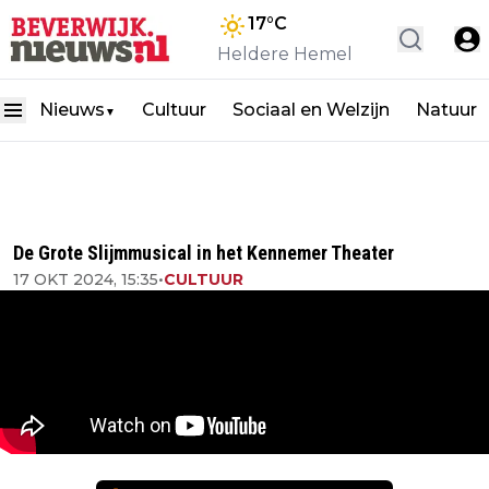
17
°C
Heldere Hemel
Nieuws
Cultuur
Sociaal en Welzijn
Natuur
▼
De Grote Slijmmusical in het Kennemer Theater
17 OKT 2024, 15:35
•
CULTUUR