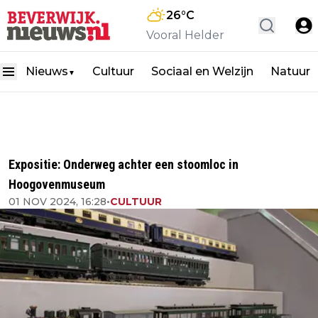
26
°C
Vooral Helder
Nieuws
Cultuur
Sociaal en Welzijn
Natuur
▼
Expositie: Onderweg achter een stoomloc in
Hoogovenmuseum
01 NOV 2024, 16:28
•
CULTUUR