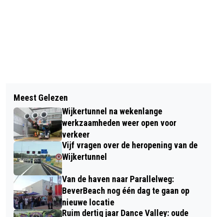
Vorig artikel
Volgend artikel
VANDAAG IN HET DUIN #33: OP ZOEK
Meest Gelezen
LOODZWARE LOTING KNVB BEKER:
NAAR DE SNEEUWGORS
Wijkertunnel na wekenlange
TELSTAR NAAR AJAX EN
werkzaamheden weer open voor
KONINKLIJKE HFC NAAR PSV
verkeer
Vijf vragen over de heropening van de
Wijkertunnel
Van de haven naar Parallelweg:
BeverBeach nog één dag te gaan op
nieuwe locatie
Ruim dertig jaar Dance Valley: oude