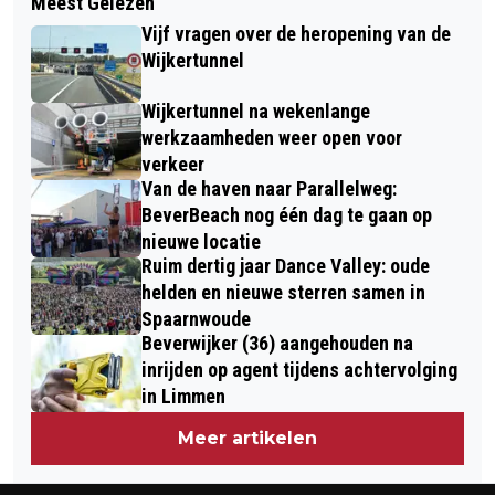
Meest Gelezen
BRANDWEER REDT KAT UIT
ZATERDAG OP DE BREESTRAAT
Vijf vragen over de heropening van de
BRANDENDE WONING AAN
Wijkertunnel
WIJKEROOGSTRAAT
Wijkertunnel na wekenlange
werkzaamheden weer open voor
verkeer
Van de haven naar Parallelweg:
BeverBeach nog één dag te gaan op
nieuwe locatie
Ruim dertig jaar Dance Valley: oude
helden en nieuwe sterren samen in
Spaarnwoude
Beverwijker (36) aangehouden na
inrijden op agent tijdens achtervolging
in Limmen
Meer artikelen