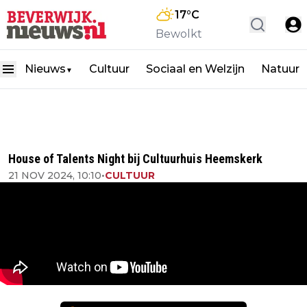
17
°C
Bewolkt
Nieuws
Cultuur
Sociaal en Welzijn
Natuur
▼
House of Talents Night bij Cultuurhuis Heemskerk
21 NOV 2024, 10:10
•
CULTUUR