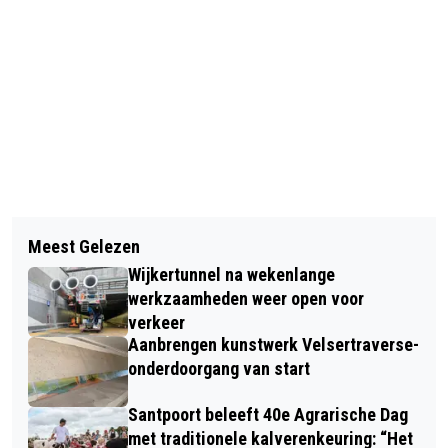
Vorig artikel
Volgend artikel
DIETRICH: CINEMA &
Meest Gelezen
KERSTMUSICAL A XXXMAS CAROLA
NACHTCLUBTHEATER IN CAFÉ DE ZON
Wijkertunnel na wekenlange
IN KENNEMER THEATER
werkzaamheden weer open voor
verkeer
Aanbrengen kunstwerk Velsertraverse-
onderdoorgang van start
Santpoort beleeft 40e Agrarische Dag
met traditionele kalverenkeuring: “Het