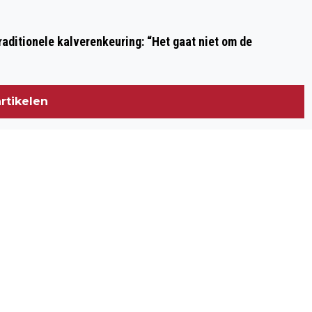
MET TWEE JEUGDVOORSTELLINGEN IN
KENNEMER THEATER
aditionele kalverenkeuring: “Het gaat niet om de
rtikelen