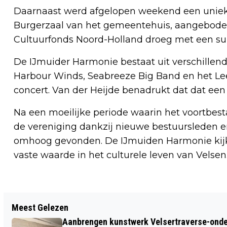
Daarnaast werd afgelopen weekend een uniek
Burgerzaal van het gemeentehuis, aangebode
Cultuurfonds Noord-Holland droeg met een subs
De IJmuider Harmonie bestaat uit verschille
Harbour Winds, Seabreeze Big Band en het Lee
concert. Van der Heijde benadrukt dat dat een
Na een moeilijke periode waarin het voortbes
de vereniging dankzij nieuwe bestuursleden en
omhoog gevonden. De IJmuiden Harmonie kijkt
vaste waarde in het culturele leven van Velsen
Vorig artikel
Meest Gelezen
PENTEKENINGEN VAN HELLEN OKX TE
Aanbrengen kunstwerk Velsertraverse-onde