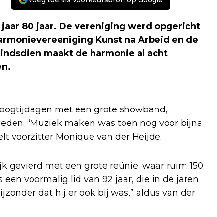
Voeg toe als voorkeursbron op Google
jaar 80 jaar. De vereniging werd opgericht
Harmonievereeniging Kunst na Arbeid en de
indsdien maakt de harmonie al acht
en.
 hoogtijdagen met een grote showband,
leden. “Muziek maken was toen nog voor bijna
lt voorzitter Monique van der Heijde.
jk gevierd met een grote reünie, waar ruim 150
en voormalig lid van 92 jaar, die in de jaren
jzonder dat hij er ook bij was,” aldus van der