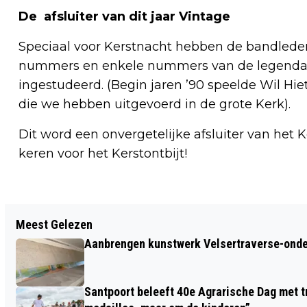
De afsluiter van dit jaar Vintage
Speciaal voor Kerstnacht hebben de bandleden
nummers en enkele nummers van de legendaris
ingestudeerd. (Begin jaren ’90 speelde Wil Hie
die we hebben uitgevoerd in de grote Kerk).
Dit word een onvergetelijke afsluiter van het 
keren voor het Kerstontbijt!
Vorig artikel
Meest Gelezen
ACTIVISTEN BESMEUREN
Aanbrengen kunstwerk Velsertraverse-onde
PROVINCIEHUIS HAARLEM UIT PROTEST
TEGEN TATA
Santpoort beleeft 40e Agrarische Dag met tr