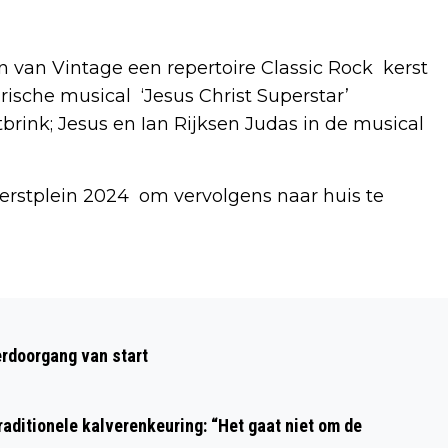
 van Vintage een repertoire Classic Rock kerst
che musical ‘Jesus Christ Superstar’
tbrink; Jesus en Ian Rijksen Judas in de musical
Kerstplein 2024 om vervolgens naar huis te
Volgend artikel
HAARLEMSE TEKENAAR ERIC COOLEN
rdoorgang van start
MAAKT PRACHTIGE TEKENING IN
FEESTELIJKE DECEMBERSFEER
aditionele kalverenkeuring: “Het gaat niet om de
SPECIAAL VOOR NIEUWS.NL