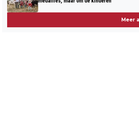
medailles, maar om de kinderen”
Meer a