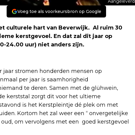
Aangeleverd
Voeg toe als voorkeursbron op Google
t culturele hart van Beverwijk. Al ruim 30
tieme kerstgevoel. En dat zal dit jaar op
-24.00 uur) niet anders zijn.
eder jaar stromen honderden mensen op
enmaal per jaar is saamhorigheid
 niemand te deren. Samen met de glühwein,
 kerststal zorgt dit voor het ultieme
rstavond is het Kerstpleintje dé plek om met
uiden. Kortom het zal weer een “ onvergetelijke
n oud, om vervolgens met een goed kerstgevoel