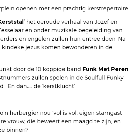
tplein openen met een prachtig kerstrepertoire.
erststal
’ het oeroude verhaal van Jozef en
 Tesselaar en onder muzikale begeleiding van
herders en engelen zullen hun entree doen. Na
et kindeke jezus komen bewonderen in de
funkt door de 10 koppige band
Funk Met Peren
stnummers zullen spelen in de Soulfull Funky
d. En dan….. de ‘kerstklucht’
’n herbergier nou 'vol is vol, eigen stamgast
re vrouw, die beweert een maagd te zijn, en
ze binnen?