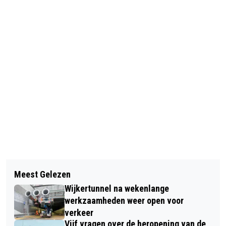
Vorig artikel
Volgend artikel
SINTERKLAAS IN WIJK AAN ZEE
Meest Gelezen
WARMSTE 24 NOVEMBER IN
Wijkertunnel na wekenlange
NEDERLAND SINDS BEGIN METINGEN
werkzaamheden weer open voor
verkeer
Vijf vragen over de heropening van de