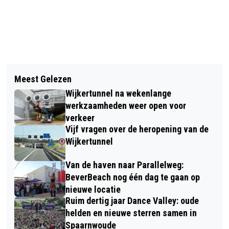
Vorig artikel
Volgend artikel
STEEKPARTIJ BIJ HOTEL AKERSLOOT,
Meest Gelezen
AUTO KOMT HALF BOVEN TUNNEL
PERSOON OM HET LEVEN GEKOMEN
Wijkertunnel na wekenlange
TOT STILSTAND NA BOTSING OP A9
werkzaamheden weer open voor
BIJ BEVERWIJK
verkeer
Vijf vragen over de heropening van de
Wijkertunnel
Van de haven naar Parallelweg:
BeverBeach nog één dag te gaan op
nieuwe locatie
Ruim dertig jaar Dance Valley: oude
helden en nieuwe sterren samen in
Spaarnwoude