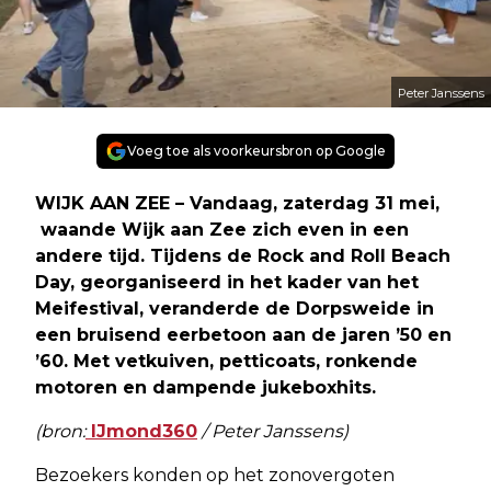
Peter Janssens
Voeg toe als voorkeursbron op Google
WIJK AAN ZEE – Vandaag, zaterdag 31 mei,
waande Wijk aan Zee zich even in een
andere tijd. Tijdens de Rock and Roll Beach
Day, georganiseerd in het kader van het
Meifestival, veranderde de Dorpsweide in
een bruisend eerbetoon aan de jaren ’50 en
’60. Met vetkuiven, petticoats, ronkende
motoren en dampende jukeboxhits.
(bron:
IJmond360
/ Peter Janssens)
Bezoekers konden op het zonovergoten