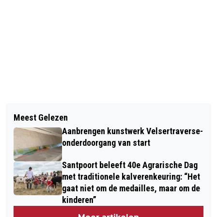
Vorig artikel
Volgend artikel
TWAALF JONGE BANDS OP HET
Meest Gelezen
WIE ZINGT MEE IN DE KASTEELTUIN?
PODIUM TIJDENS BANDJESAVONDEN
Aanbrengen kunstwerk Velsertraverse-
ORGANISATIE ZOEKT KOREN VOOR
IN LAURENTZ
onderdoorgang van start
VOLKORENMIDDAG
Santpoort beleeft 40e Agrarische Dag
met traditionele kalverenkeuring: “Het
gaat niet om de medailles, maar om de
kinderen”