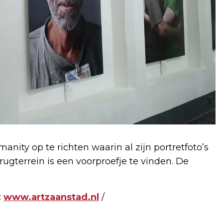
ty op te richten waarin al zijn portretfoto’s
gterrein is een voorproefje te vinden. De
:
www.artzaanstad.nl
/