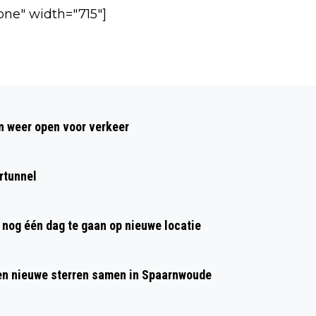
one" width="715"]
Volgend artikel
IJMUIDEN WIL AMSTERDAMSE
 weer open voor verkeer
CRUISESCHEPEN WEL HEBBEN
rtunnel
nog één dag te gaan op nieuwe locatie
 en nieuwe sterren samen in Spaarnwoude