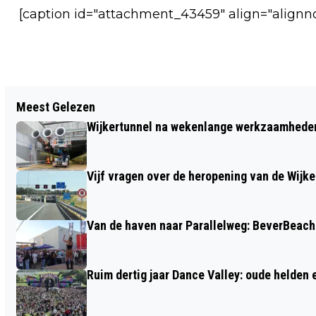
[caption id="attachment_43459" align="alignn
Vorig artikel
Meest Gelezen
SCOOTMOBIELTOCHTEN TIJDENS DE
Wijkertunnel na wekenlange werkzaamheden
ZOMER
Vijf vragen over de heropening van de Wijke
Van de haven naar Parallelweg: BeverBeach 
Ruim dertig jaar Dance Valley: oude helden