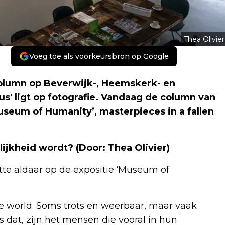
Thea Olivier
Voeg toe als voorkeursbron op Google
olumn op Beverwijk-, Heemskerk- en
cus' ligt op fotografie. Vandaag de column van
useum of Humanity’, masterpieces in a fallen
lijkheid wordt?
(Door: Thea Olivier)
tte aldaar op de expositie ‘Museum of
e world. Soms trots en weerbaar, maar vaak
 dat, zijn het mensen die vooral in hun