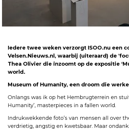
Iedere twee weken verzorgt ISOO.nu een c
Velsen.Nieuws.nl, waarbij (uiteraard) de 'fo
Thea Olivier die inzoomt op de expositie ‘M
world.
Museum of Humanity, een droom die werke
Onlangs was ik op het Hembrugterrein en stui
Humanity’, masterpieces in a fallen world.
Indrukwekkende foto’s van mensen all over th
verdrietig, angstig en kwetsbaar. Maar ondanks