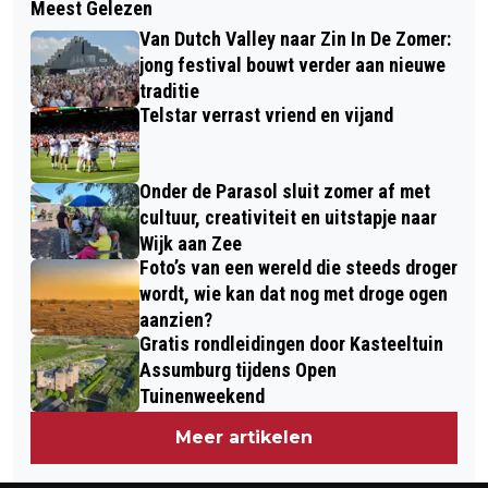
Meest Gelezen
AFGELOPEN WEEK VIER KEER TE HOGE
WIJK AAN ZEE VAST
Van Dutch Valley naar Zin In De Zomer:
UITSTOOT BIJ TATA STEEL: 20.000
jong festival bouwt verder aan nieuwe
EURO BOETE
traditie
Telstar verrast vriend en vijand
Onder de Parasol sluit zomer af met
cultuur, creativiteit en uitstapje naar
Wijk aan Zee
Foto’s van een wereld die steeds droger
wordt, wie kan dat nog met droge ogen
aanzien?
Gratis rondleidingen door Kasteeltuin
Assumburg tijdens Open
Tuinenweekend
Meer artikelen