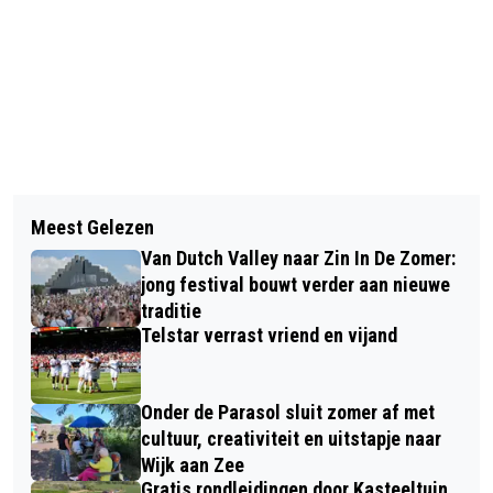
Vorig artikel
Volgend artikel
COLUMN VAN DE DAG / OSTEOPATHIE:
Meest Gelezen
NEPVUURWAPENS NIET TE
EEN GOED ALTERNATIEF (#12)
Van Dutch Valley naar Zin In De Zomer:
ONDERSCHEIDEN VAN ECHT
jong festival bouwt verder aan nieuwe
traditie
Telstar verrast vriend en vijand
Onder de Parasol sluit zomer af met
cultuur, creativiteit en uitstapje naar
Wijk aan Zee
Gratis rondleidingen door Kasteeltuin