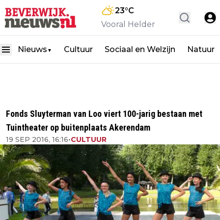
23
°C
Vooral Helder
Nieuws
Cultuur
Sociaal en Welzijn
Natuur
▼
Fonds Sluyterman van Loo viert 100-jarig bestaan met
Tuintheater op buitenplaats Akerendam
19 SEP 2016, 16:16
•
CULTUUR