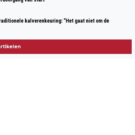
EN IJMOND VALT TIJDELIJK STIL BIJ
HOGE ENERGIEPRIJZEN
aditionele kalverenkeuring: “Het gaat niet om de
rtikelen