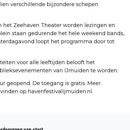
ien verschillende bijzondere schepen
. In het Zeehaven Theater worden lezingen en
 plein staan gedurende het hele weekend bands,
zaterdagavond loopt het programma door tot
teiten voor alle leeftijden belooft het
ublieksevenementen van IJmuiden te worden.
uur geopend. De toegang is gratis. Meer
vinden op havenfestivalijmuiden.nl.
Volgend artikel
BANENGROEI IN ZUID-KENNEMERLAND
rdoorgang van start