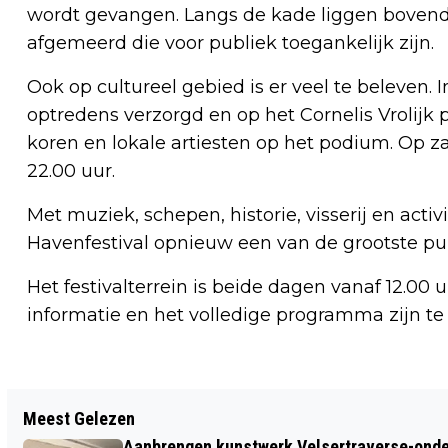
wordt gevangen. Langs de kade liggen bovend
afgemeerd die voor publiek toegankelijk zijn.
Ook op cultureel gebied is er veel te beleven
optredens verzorgd en op het Cornelis Vrolijk
koren en lokale artiesten op het podium. Op 
22.00 uur.
Met muziek, schepen, historie, visserij en activi
Havenfestival opnieuw een van de grootste p
Het festivalterrein is beide dagen vanaf 12.00 
informatie en het volledige programma zijn te 
Vorig artikel
Meest Gelezen
GEEN MISSTANDEN AANGETROFFEN BIJ
Aanbrengen kunstwerk Velsertraverse-onde