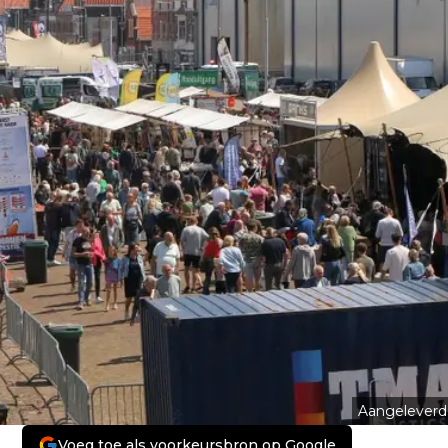
Aangeleverd
Voeg toe als voorkeursbron op Google