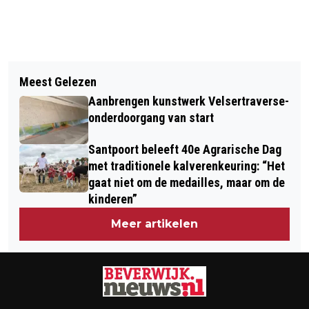
Vorig artikel
Volgend artikel
BEDUIDEND MINDER OOIEVAARS
Meest Gelezen
MASTERS TATA STEEL CHESS
GETELD DAN VORIG JAAR
Aanbrengen kunstwerk Velsertraverse-
VOETBALLEN BIJ TELSTAR
onderdoorgang van start
Santpoort beleeft 40e Agrarische Dag
met traditionele kalverenkeuring: “Het
gaat niet om de medailles, maar om de
kinderen”
Meer artikelen