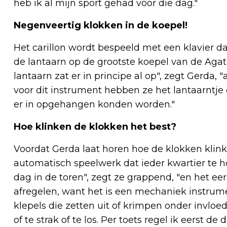
heb ik al mijn sport gehad voor die dag."
Negenveertig klokken in de koepel!
Het carillon wordt bespeeld met een klavier da
de lantaarn op de grootste koepel van de Aga
lantaarn zat er in principe al op", zegt Gerda, 
voor dit instrument hebben ze het lantaarntj
er in opgehangen konden worden."
Hoe klinken de klokken het best?
Voordat Gerda laat horen hoe de klokken klinke
automatisch speelwerk dat ieder kwartier te hor
dag in de toren", zegt ze grappend, "en het ee
afregelen, want het is een mechaniek instrum
klepels die zetten uit of krimpen onder invloe
of te strak of te los. Per toets regel ik eerst d