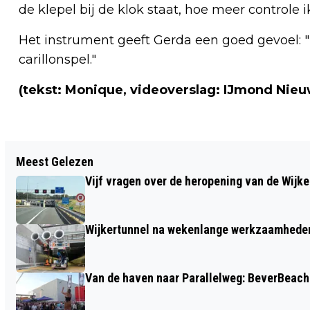
de klepel bij de klok staat, hoe meer controle i
Het instrument geeft Gerda een goed gevoel: "I
carillonspel."
(tekst: Monique, videoverslag: IJmond Nieu
Vorig artikel
Meest Gelezen
EEN AVOND OM ‘DOOR EEN RINGETJE TE
Vijf vragen over de heropening van de Wijke
HALEN’
Wijkertunnel na wekenlange werkzaamheden
Van de haven naar Parallelweg: BeverBeach 