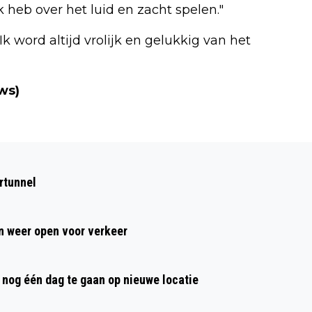
k heb over het luid en zacht spelen."
k word altijd vrolijk en gelukkig van het
ws)
Volgend artikel
ELLEN VAN DIJK ZORGT VOOR MEER
rtunnel
‘GOUD’ TIJDENS EK WIELRENNEN
 weer open voor verkeer
nog één dag te gaan op nieuwe locatie