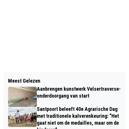
Vorig artikel
Volgend artikel
‘EEN RITS TE VER 2.0’ MET JOEY
Meest Gelezen
ONDERZOEK WIJST UIT: KOKEN OP
SCHALKER ALS HARRIE VERMEULEN
Aanbrengen kunstwerk Velsertraverse-
GAS KOST JE RUIM 2,5 JAAR VAN JE
IN KENNEMER THEATER
onderdoorgang van start
LEVEN
Santpoort beleeft 40e Agrarische Dag
met traditionele kalverenkeuring: “Het
gaat niet om de medailles, maar om de