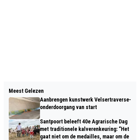
Vorig artikel
Volgend artikel
KORTEBAANDRAVERIJ BEVERWIJK
Meest Gelezen
TWEE DAGEN ‘WAAR MUZIEK IN ZAT’
GEZELLIGE MIX VAN PAARDEN,
Aanbrengen kunstwerk Velsertraverse-
BIJ SCHEEPSMODELBOUW GROEP
GOKKEN, EEN BEETJE ZON EN HEEL
onderdoorgang van start
IJMOND
VEEL BIER
Santpoort beleeft 40e Agrarische Dag
met traditionele kalverenkeuring: “Het
gaat niet om de medailles, maar om de