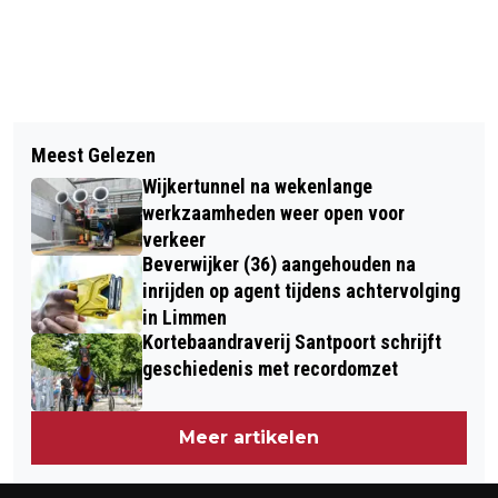
Vorig artikel
Volgend artikel
HDO GROEP KIEST CONTINEWS ALS
Meest Gelezen
SCOOTERRIJDER GEWOND OP
PR-PARTNER
Wijkertunnel na wekenlange
BERUCHTE KRUISING IN BEVERWIJK
werkzaamheden weer open voor
verkeer
Beverwijker (36) aangehouden na
inrijden op agent tijdens achtervolging
in Limmen
Kortebaandraverij Santpoort schrijft
geschiedenis met recordomzet
Meer artikelen