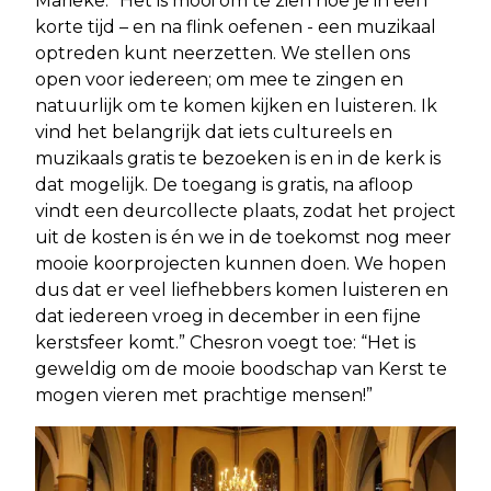
Marieke: “Het is mooi om te zien hoe je in een
korte tijd – en na flink oefenen - een muzikaal
optreden kunt neerzetten. We stellen ons
open voor iedereen; om mee te zingen en
natuurlijk om te komen kijken en luisteren. Ik
vind het belangrijk dat iets cultureels en
muzikaals gratis te bezoeken is en in de kerk is
dat mogelijk. De toegang is gratis, na afloop
vindt een deurcollecte plaats, zodat het project
uit de kosten is én we in de toekomst nog meer
mooie koorprojecten kunnen doen. We hopen
dus dat er veel liefhebbers komen luisteren en
dat iedereen vroeg in december in een fijne
kerstsfeer komt.” Chesron voegt toe: “Het is
geweldig om de mooie boodschap van Kerst te
mogen vieren met prachtige mensen!”