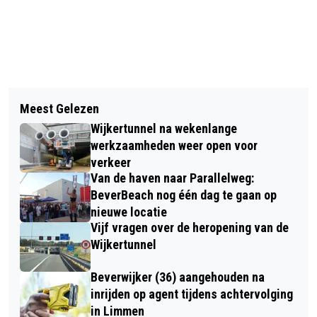
Vorig artikel
Volgend artikel
INFLUENCERS EN VRIJWILLIGERS
Meest Gelezen
TELSTAR BEHOUDT ONGESLAGEN
ZETTEN ZICH IN VOOR
Wijkertunnel na wekenlange
OEFENSTATUS
WENSAMBULANCE TIJDENS
werkzaamheden weer open voor
verkeer
BENEFIETWEDSTRIJD
Van de haven naar Parallelweg:
BeverBeach nog één dag te gaan op
nieuwe locatie
Vijf vragen over de heropening van de
Wijkertunnel
Beverwijker (36) aangehouden na
inrijden op agent tijdens achtervolging
in Limmen