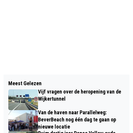
Vorig artikel
Volgend artikel
BRAND VERWOEST TWEE SCHUREN OP
Meest Gelezen
TWEE PERSONENAUTO’S UITGEBRAND
VOLKSTUINCOMPLEX IN VELSEN-
Vijf vragen over de heropening van de
IN BEVERWIJK, OMLIGGENDE
NOORD
Wijkertunnel
VOERTUIGEN BESCHADIGD
Van de haven naar Parallelweg:
BeverBeach nog één dag te gaan op
nieuwe locatie