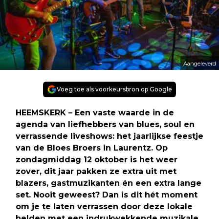
Aangeleverd
Voeg toe als voorkeursbron op Google
HEEMSKERK – Een vaste waarde in de
agenda van liefhebbers van blues, soul en
verrassende liveshows: het jaarlijkse feestje
van de Bloes Broers in Laurentz. Op
zondagmiddag 12 oktober is het weer
zover, dit jaar pakken ze extra uit met
blazers, gastmuzikanten én een extra lange
set. Nooit geweest? Dan is dit hét moment
om je te laten verrassen door deze lokale
helden met een indrukwekkende muzikale