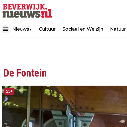
Nieuws
Cultuur
Sociaal en Welzijn
Natuur
▼
De Fontein
55+