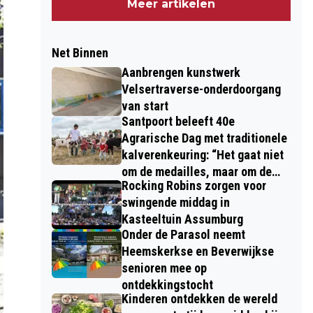
Meer artikelen
Net Binnen
Aanbrengen kunstwerk
Velsertraverse-onderdoorgang
van start
Santpoort beleeft 40e
Agrarische Dag met traditionele
kalverenkeuring: “Het gaat niet
om de medailles, maar om de
Rocking Robins zorgen voor
kinderen”
swingende middag in
Kasteeltuin Assumburg
Onder de Parasol neemt
Heemskerkse en Beverwijkse
senioren mee op
ontdekkingstocht
Kinderen ontdekken de wereld