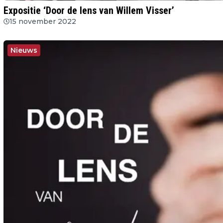
Expositie ‘Door de lens van Willem Visser’
15 november 2022
Nieuws