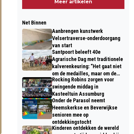
Meer artikelen
Net Binnen
Aanbrengen kunstwerk
Velsertraverse-onderdoorgang
van start
Santpoort beleeft 40e
Agrarische Dag met traditionele
kalverenkeuring: “Het gaat niet
om de medailles, maar om de
Rocking Robins zorgen voor
kinderen”
swingende middag in
Kasteeltuin Assumburg
Onder de Parasol neemt
Heemskerkse en Beverwijkse
senioren mee op
ontdekkingstocht
Kinderen ontdekken de wereld