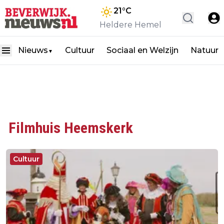
21
°C
Heldere Hemel
Nieuws
Cultuur
Sociaal en Welzijn
Natuur
▼
Filmhuis Heemskerk
Cultuur